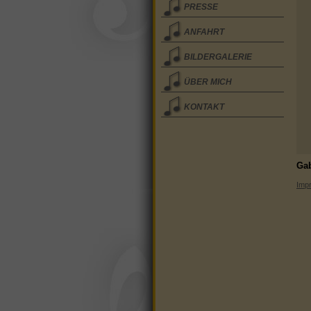
PRESSE
ANFAHRT
BILDERGALERIE
ÜBER MICH
KONTAKT
Gab
Imp